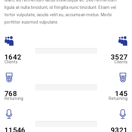
diam, eu fermentum lacus scelerisque ac. Sed fermentum
ligula at nulla tincidunt, id fringilla nunc tincidunt. Etiam vel
tortor vulputate, iaculis velit eu, accumsan metus. Morbi
porttitor euismod vulputate.
+72%
1642
3527
Clients
Clients
+89%
768
145
Returning
Returning
+32%
11546
9321