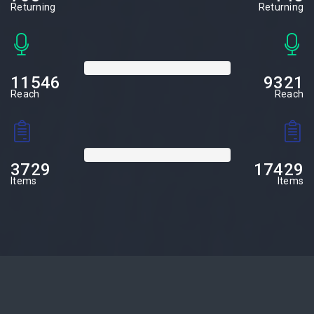
Returning
Returning
+32%
11546
9321
Reach
Reach
+92%
3729
17429
Items
Items