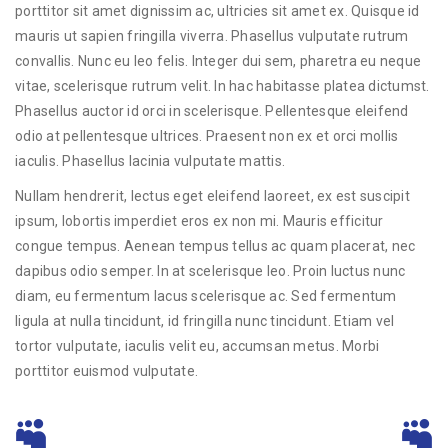
porttitor sit amet dignissim ac, ultricies sit amet ex. Quisque id
mauris ut sapien fringilla viverra. Phasellus vulputate rutrum
convallis. Nunc eu leo felis. Integer dui sem, pharetra eu neque
vitae, scelerisque rutrum velit. In hac habitasse platea dictumst.
Phasellus auctor id orci in scelerisque. Pellentesque eleifend
odio at pellentesque ultrices. Praesent non ex et orci mollis
iaculis. Phasellus lacinia vulputate mattis.
Nullam hendrerit, lectus eget eleifend laoreet, ex est suscipit
ipsum, lobortis imperdiet eros ex non mi. Mauris efficitur
congue tempus. Aenean tempus tellus ac quam placerat, nec
dapibus odio semper. In at scelerisque leo. Proin luctus nunc
diam, eu fermentum lacus scelerisque ac. Sed fermentum
ligula at nulla tincidunt, id fringilla nunc tincidunt. Etiam vel
tortor vulputate, iaculis velit eu, accumsan metus. Morbi
porttitor euismod vulputate.
+72%