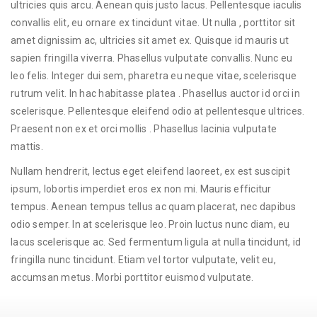
ultricies quis arcu. Aenean quis justo lacus. Pellentesque iaculis
convallis elit, eu ornare ex tincidunt vitae. Ut nulla , porttitor sit
amet dignissim ac, ultricies sit amet ex. Quisque id mauris ut
sapien fringilla viverra. Phasellus vulputate convallis. Nunc eu
leo felis. Integer dui sem, pharetra eu neque vitae, scelerisque
rutrum velit. In hac habitasse platea . Phasellus auctor id orci in
scelerisque. Pellentesque eleifend odio at pellentesque ultrices.
Praesent non ex et orci mollis . Phasellus lacinia vulputate
mattis.
Nullam hendrerit, lectus eget eleifend laoreet, ex est suscipit
ipsum, lobortis imperdiet eros ex non mi. Mauris efficitur
tempus. Aenean tempus tellus ac quam placerat, nec dapibus
odio semper. In at scelerisque leo. Proin luctus nunc diam, eu
lacus scelerisque ac. Sed fermentum ligula at nulla tincidunt, id
fringilla nunc tincidunt. Etiam vel tortor vulputate, velit eu,
accumsan metus. Morbi porttitor euismod vulputate.