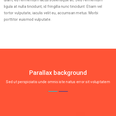
diam, eu fermentum lacus scelerisque ac. Sed fermentum
ligula at nulla tincidunt, id fringilla nunc tincidunt. Etiam vel
tortor vulputate, iaculis velit eu, accumsan metus. Morbi
porttitor euismod vulputate.
Parallax background
Sed ut perspiciatis unde omnis iste natus error sit voluptatem