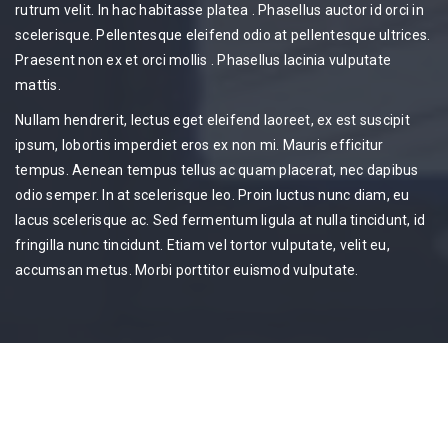
rutrum velit. In hac habitasse platea . Phasellus auctor id orci in
scelerisque. Pellentesque eleifend odio at pellentesque ultrices.
Praesent non ex et orci mollis . Phasellus lacinia vulputate
mattis.
Nullam hendrerit, lectus eget eleifend laoreet, ex est suscipit
ipsum, lobortis imperdiet eros ex non mi. Mauris efficitur
tempus. Aenean tempus tellus ac quam placerat, nec dapibus
odio semper. In at scelerisque leo. Proin luctus nunc diam, eu
lacus scelerisque ac. Sed fermentum ligula at nulla tincidunt, id
fringilla nunc tincidunt. Etiam vel tortor vulputate, velit eu,
accumsan metus. Morbi porttitor euismod vulputate.