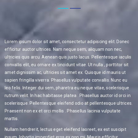
Lorem ipsum dolor sit amet, consectetur adipiscing elit. Donec
efficitur auctor ultrices. Nam neque sem, aliquam non nec,
ultricies quis arcu. Aenean quis justo lacus. Pellentesque iaculis
convallis elit, eu ornare ex tincidunt vitae. Ut nulla , porttitor sit
amet dignissim ac, ultricies sit amet ex. Quisque id mauris ut
sapien fringilla viverra. Phasellus vulputate convallis. Nunc eu
leo felis. Integer dui sem, pharetra eu neque vitae, scelerisque
rutrum velit. In hac habitasse platea . Phasellus auctor id orci in
scelerisque. Pellentesque eleifend odio at pellentesque ultrices.
Praesent non ex et orci mollis . Phasellus lacinia vulputate
mattis.
Nullam hendrerit, lectus eget eleifend laoreet, ex est suscipit
ipsum, lobortis imperdiet eros ex non mi. Mauris efficitur