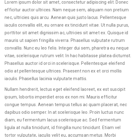
Lorem ipsum dolor sit amet, consectetur adipiscing elit. Donec
efficitur auctor ultrices. Nam neque sem, aliquam non pretium
nec, ultricies quis arcu. Aenean quis justo lacus. Pellentesque
iaculis convallis elit, eu ornare ex tincidunt vitae. Ut nulla purus,
porttitor sit amet dignissim ac, ultricies sit amet ex. Quisque id
mauris ut sapien fringilla viverra. Phasellus vulputate rutrum
convallis. Nunc eu leo felis. Integer dui sem, pharetra eu neque
vitae, scelerisque rutrum velit. In hac habitasse platea dictumst.
Phasellus auctor id orci in scelerisque. Pellentesque eleifend
odio at pellentesque ultrices. Praesent non ex et orci mollis
iaculis. Phasellus lacinia vulputate mattis.
Nullam hendrerit, lectus eget eleifend laoreet, ex est suscipit
ipsum, lobortis imperdiet eros ex non mi. Mauris efficitur
congue tempus. Aenean tempus tellus ac quam placerat, nec
dapibus odio semper. In at scelerisque leo. Proin luctus nunc
diam, eu fermentum lacus scelerisque ac. Sed fermentum
ligula at nulla tincidunt, id fringilla nunc tincidunt. Etiam vel
tortor vulputate, iaculis velit eu, accumsan metus. Morbi