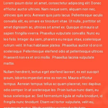
Lorem ipsum dolor sit amet, consectetur adipiscing elit. Donec
efficitur auctor ultrices. Nam neque sem, aliquam non nec,
ultricies quis arcu. Aenean quis justo lacus. Pellentesque iaculis
convallis elit, eu ornare ex tincidunt vitae. Ut nulla , porttitor sit
amet dignissim ac, ultricies sit amet ex. Quisque id mauris ut
sapien fringilla viverra. Phasellus vulputate convallis. Nunc eu
leo felis. Integer dui sem, pharetra eu neque vitae, scelerisque
rutrum velit. In hac habitasse platea . Phasellus auctor id orci in
scelerisque. Pellentesque eleifend odio at pellentesque ultrices.
Praesent non ex et orci mollis . Phasellus lacinia vulputate
mattis.
Nullam hendrerit, lectus eget eleifend laoreet, ex est suscipit
ipsum, lobortis imperdiet eros ex non mi. Mauris efficitur
tempus. Aenean tempus tellus ac quam placerat, nec dapibus
odio semper. In at scelerisque leo. Proin luctus nunc diam, eu
lacus scelerisque ac. Sed fermentum ligula at nulla tincidunt, id
fringilla nunc tincidunt. Etiam vel tortor vulputate, velit eu,