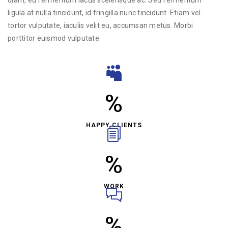
diam, eu fermentum lacus scelerisque ac. Sed fermentum
ligula at nulla tincidunt, id fringilla nunc tincidunt. Etiam vel
tortor vulputate, iaculis velit eu, accumsan metus. Morbi
porttitor euismod vulputate.
%
HAPPY CLIENTS
%
WORK
%