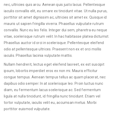
nec, ultricies quis arcu. Aenean quis justo lacus. Pellentesque
iaculis convallis elit, eu ornare ex tincidunt vitae. Ut nulla purus,
porttitor sit amet dignissim ac, ultricies sit amet ex. Quisque id
mauris ut sapien fringilla viverra. Phasellus vulputate rutrum
convallis. Nunc eu leo felis. Integer dui sem, pharetra eu neque
vitae, scelerisque rutrum velit. In hac habitasse platea dictumst.
Phasellus auctor id orci in scelerisque. Pellentesque eleifend
odio at pellentesque ultrices. Praesent non ex et orci mollis
iaculis. Phasellus lacinia vulputate mattis.
Nullam hendrerit, lectus eget eleifend laoreet, ex est suscipit
ipsum, lobortis imperdiet eros ex non mi. Mauris efficitur
congue tempus. Aenean tempus tellus ac quam placerat, nec
dapibus odio semper. In at scelerisque leo. Proin luctus nunc
diam, eu fermentum lacus scelerisque ac. Sed fermentum
ligula at nulla tincidunt, id fringilla nunc tincidunt. Etiam vel
tortor vulputate, iaculis velit eu, accumsan metus. Morbi
porttitor euismod vulputate.