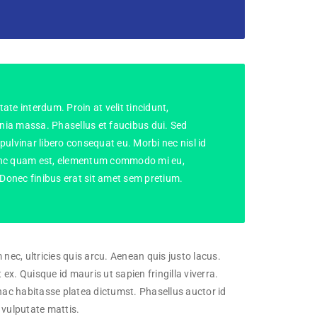
te interdum. Proin at velit tincidunt,
inia massa. Phasellus et faucibus dui. Sed
 pulvinar libero consequat eu. Morbi nec nisl id
 Nunc quam est, elementum commodo mi eu,
 Donec finibus erat sit amet sem pretium.
nec, ultricies quis arcu. Aenean quis justo lacus.
t ex. Quisque id mauris ut sapien fringilla viverra.
n hac habitasse platea dictumst. Phasellus auctor id
a vulputate mattis.