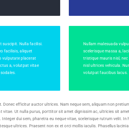
suscipit. Nulla facilisi.
Nullam malesuada vulputa
 facilisis, aliquet
scelerisque massa a, lac
o vulputate placerat
tristique mauris nisl, nec
uctus a, volutpat vitae
nisl ultrices vehicula.
, sodales.
volutpat faucibus lacus.
t. Donec efficitur auctor ultrices. Nam neque sem, aliquam non pretium 
t vitae. Ut nulla purus, porttitor sit amet dignissim ac, ultricies sit ame
. Integer dui sem, pharetra eu neque vitae, scelerisque rutrum velit. I
ntesque ultrices. Praesent non ex et orci mollis iaculis. Phasellus lacini