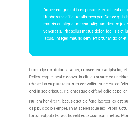
Donec congue mi in ex posuere, et vehicula erat 
Ut pharetra efficitur ullamcorper. Donec quis leo
mauris et, aliquet massa. Aliquam dictum just
venenatis. Phasellus metus dolor, facilisis et l
lacus. Integer mauris sem, efficitur at dolor et
Lorem ipsum dolor sit amet, consectetur adipiscing eli
Pellentesque iaculis convallis elit, eu ornare ex tincidun
Phasellus vulputate rutrum convallis. Nunc eu leo felis
orci in scelerisque. Pellentesque eleifend odio at pelle
Nullam hendrerit, lectus eget eleifend laoreet, ex est
dapibus odio semper. In at scelerisque leo. Proin luctu
tortor vulputate, iaculis velit eu, accumsan metus. Mor