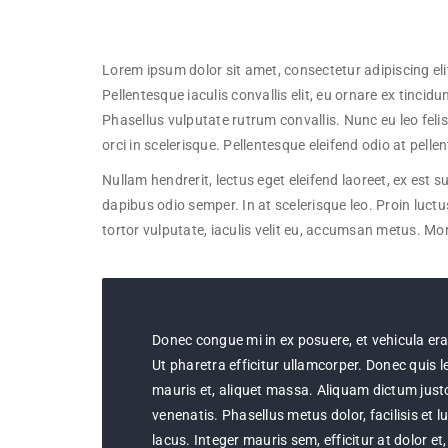
Lorem ipsum dolor sit amet, consectetur adipiscing eli
Pellentesque iaculis convallis elit, eu ornare ex tincidun
Phasellus vulputate rutrum convallis. Nunc eu leo felis
orci in scelerisque. Pellentesque eleifend odio at pelle
Nullam hendrerit, lectus eget eleifend laoreet, ex est
dapibus odio semper. In at scelerisque leo. Proin luctu
tortor vulputate, iaculis velit eu, accumsan metus. Mor
Donec congue mi in ex posuere, et vehicula erat 
Ut pharetra efficitur ullamcorper. Donec quis leo
mauris et, aliquet massa. Aliquam dictum just
venenatis. Phasellus metus dolor, facilisis et l
lacus. Integer mauris sem, efficitur at dolor et