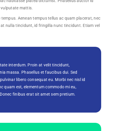
n hac habitasse platea dictumst. Phasellus auctor id
a vulputate mattis.
ngue tempus. Aenean tempus tellus ac quam placerat, nec
nulla tincidunt, id fringilla nunc tincidunt. Etiam vel
te interdum. Proin at velit tincidunt,
inia massa. Phasellus et faucibus dui. Sed
 pulvinar libero consequat eu. Morbi nec nisl id
 Nunc quam est, elementum commodo mi eu,
 Donec finibus erat sit amet sem pretium.