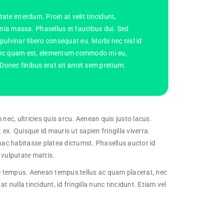
te interdum. Proin at velit tincidunt,
inia massa. Phasellus et faucibus dui. Sed
 pulvinar libero consequat eu. Morbi nec nisl id
 Nunc quam est, elementum commodo mi eu,
 Donec finibus erat sit amet sem pretium.
nec, ultricies quis arcu. Aenean quis justo lacus.
t ex. Quisque id mauris ut sapien fringilla viverra.
n hac habitasse platea dictumst. Phasellus auctor id
a vulputate mattis.
ngue tempus. Aenean tempus tellus ac quam placerat, nec
nulla tincidunt, id fringilla nunc tincidunt. Etiam vel