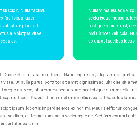
suscipit. Nulla facilisi.
Nullam malesuada vulputa
 facilisis, aliquet
scelerisque massa a, lac
o vulputate placerat
tristique mauris nisl, nec
uctus a, volutpat vitae
nisl ultrices vehicula.
, sodales.
volutpat faucibus lacus.
t. Donec efficitur auctor ultrices. Nam neque sem, aliquam non pretium 
t vitae. Ut nulla purus, porttitor sit amet dignissim ac, ultricies sit ame
. Integer dui sem, pharetra eu neque vitae, scelerisque rutrum velit. I
ntesque ultrices. Praesent non ex et orci mollis iaculis. Phasellus lacini
 suscipit ipsum, lobortis imperdiet eros ex non mi. Mauris efficitur co
s nunc diam, eu fermentum lacus scelerisque ac. Sed fermentum ligula at 
bi porttitor euismod .