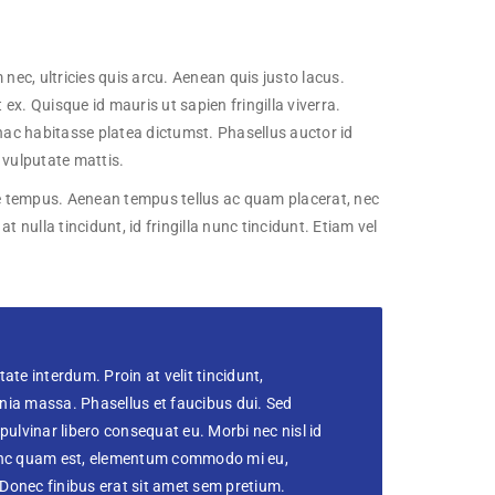
nec, ultricies quis arcu. Aenean quis justo lacus.
t ex. Quisque id mauris ut sapien fringilla viverra.
n hac habitasse platea dictumst. Phasellus auctor id
a vulputate mattis.
ngue tempus. Aenean tempus tellus ac quam placerat, nec
nulla tincidunt, id fringilla nunc tincidunt. Etiam vel
te interdum. Proin at velit tincidunt,
inia massa. Phasellus et faucibus dui. Sed
 pulvinar libero consequat eu. Morbi nec nisl id
 Nunc quam est, elementum commodo mi eu,
 Donec finibus erat sit amet sem pretium.