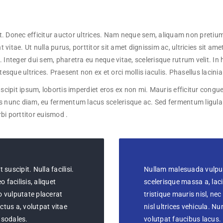
t. Donec efficitur auctor ultrices. Nam neque sem, aliquam non pretium 
t vitae. Ut nulla purus, porttitor sit amet dignissim ac, ultricies sit ame
. Integer dui sem, pharetra eu neque vitae, scelerisque rutrum velit. I
ntesque ultrices. Praesent non ex et orci mollis iaculis. Phasellus lacini
 suscipit ipsum, lobortis imperdiet eros ex non mi. Mauris efficitur co
s nunc diam, eu fermentum lacus scelerisque ac. Sed fermentum ligula at 
bi porttitor euismod .
suscipit. Nulla facilisi.
Nullam malesuada vulputa
 facilisis, aliquet
scelerisque massa a, lac
o vulputate placerat
tristique mauris nisl, nec
uctus a, volutpat vitae
nisl ultrices vehicula.
, sodales.
volutpat faucibus lacus.