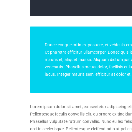
Donec congue mi in ex posuere, et vehicula erat 
Ut pharetra efficitur ullamcorper. Donec quis leo
mauris et, aliquet massa. Aliquam dictum just
venenatis. Phasellus metus dolor, facilisis et l
lacus. Integer mauris sem, efficitur at dolor et
Lorem ipsum dolor sit amet, consectetur adipiscing eli
Pellentesque iaculis convallis elit, eu ornare ex tincidun
Phasellus vulputate rutrum convallis. Nunc eu leo felis
orci in scelerisque. Pellentesque eleifend odio at pelle