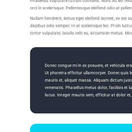
Phasellus vulputate rutrum convallis. Nunc eu leo felis
orci in scelerisque. Pellentesque eleifend odio at pelle
Nullam hendrerit, lectus eget eleifend laoreet, ex est
dapibus odio semper. In at scelerisque leo. Proin luctu
tortor vulputate, iaculis velit eu, accumsan metus. Mor
Donec congue mi in ex posuere, et vehicula erat 
Ut pharetra efficitur ullamcorper. Donec quis leo
mauris et, aliquet massa. Aliquam dictum just
venenatis. Phasellus metus dolor, facilisis et l
lacus. Integer mauris sem, efficitur at dolor et