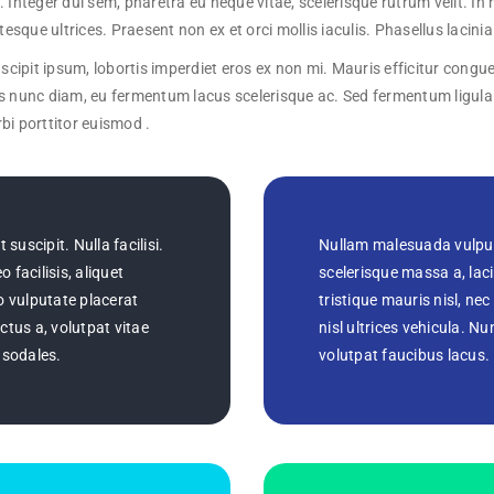
. Integer dui sem, pharetra eu neque vitae, scelerisque rutrum velit. I
ntesque ultrices. Praesent non ex et orci mollis iaculis. Phasellus lacini
 suscipit ipsum, lobortis imperdiet eros ex non mi. Mauris efficitur co
s nunc diam, eu fermentum lacus scelerisque ac. Sed fermentum ligula at 
bi porttitor euismod .
suscipit. Nulla facilisi.
Nullam malesuada vulputa
 facilisis, aliquet
scelerisque massa a, lac
o vulputate placerat
tristique mauris nisl, nec
uctus a, volutpat vitae
nisl ultrices vehicula.
, sodales.
volutpat faucibus lacus.